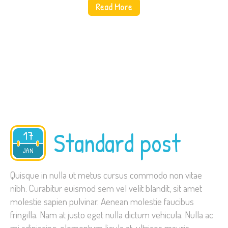
Read More
Standard post
17
2015
JAN
Quisque in nulla ut metus cursus commodo non vitae
nibh. Curabitur euismod sem vel velit blandit, sit amet
molestie sapien pulvinar. Aenean molestie faucibus
fringilla. Nam at justo eget nulla dictum vehicula. Nulla ac
mi adipiscing, elementum ligula at, ultrices mauris.