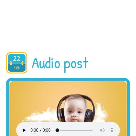
Audio post
22
2015
FEB