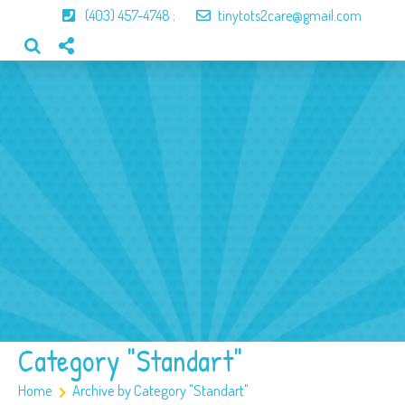
(403) 457-4748
;
tinytots2care@gmail.com
Home
About Us
Our Program
Our Team
Gallery
Contact
Category "Standart"
Home
Archive by Category "Standart"