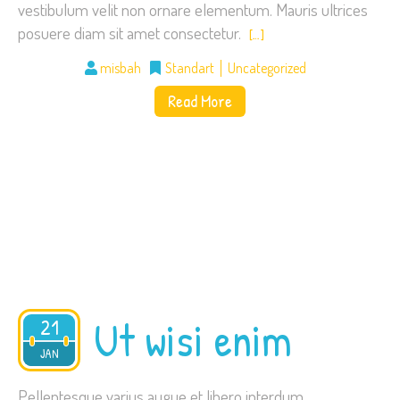
vestibulum velit non ornare elementum. Mauris ultrices
posuere diam sit amet consectetur.
[…]
misbah
Standart
Uncategorized
Read More
Ut wisi enim
21
2015
JAN
Pellentesque varius augue et libero interdum