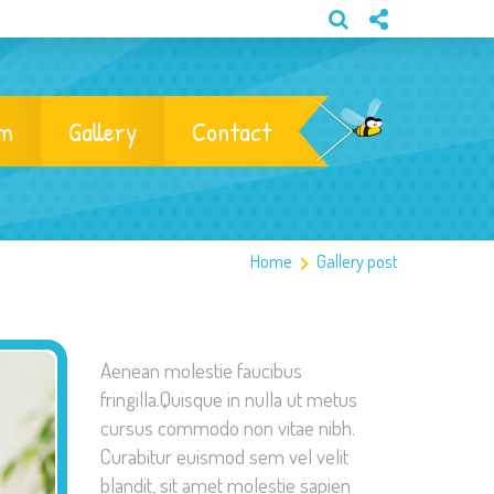
am
Gallery
Contact
Home
Gallery post
Aenean molestie faucibus
fringilla.Quisque in nulla ut metus
cursus commodo non vitae nibh.
Curabitur euismod sem vel velit
blandit, sit amet molestie sapien