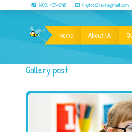
(403) 457-4748
;
tinytots2care@gmail.com
Home
About Us
O
Gallery post