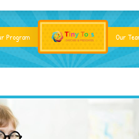
ur Program
Our Te